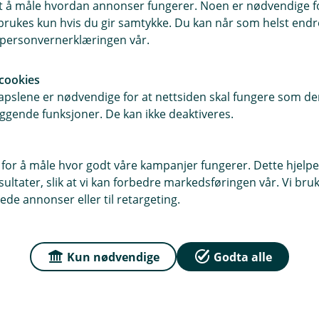
samt å måle hvordan annonser fungerer. Noen er nødvendige 
er som boligrenoveringer, hvor
rukes kun hvis du gir samtykke. Du kan når som helst endre 
i personvernerklæringen vår.
inn informasjon automatisk, og du kan
cookies
pslene er nødvendige for at nettsiden skal fungere som den
ggende funksjoner. De kan ikke deaktiveres.
ammelån?
 for å måle hvor godt våre kampanjer fungerer. Dette hjelper
ltater, slik at vi kan forbedre markedsføringen vår. Vi bruke
ede annonser eller til retargeting.
deg som har god økonomi, og har minst 40 % egenkapital i b
ammelån?
Kun nødvendige
Godta alle
melån er fleksibiliteten. Du kan bruke pengene når du ønsk
 rammelån?
 du har brukt. Du kan betale inn på selve rammelånet når d
 å ha et rammelån enn et vanlig lån. Et rammelån er for kun