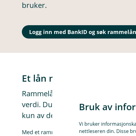
bruker.
Logg inn med BankID og søk rammelå
Et lån med fleksibilitet og 
Rammelån gir deg en kredittgrens
verdi. Du kan bruke pengene til de
Bruk av info
kun av det beløpet du bruker.
Vi bruker informasjonskap
nettleseren din. Disse br
Med et rammelån har du tilgang på penger nå