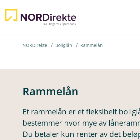
H
o
p
p
i
NORDirekte
Boliglån
Rammelån
n
n
h
o
Rammelån
d
e
Et rammelån er et fleksibelt boligl
t
bestemmer hvor mye av låneramm
Du betaler kun renter av det beløp