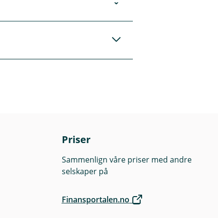
ammelånet en
det kan også
.
 av midler til en
Priser
Sammenlign våre priser med andre
selskaper på
Finansportalen.no