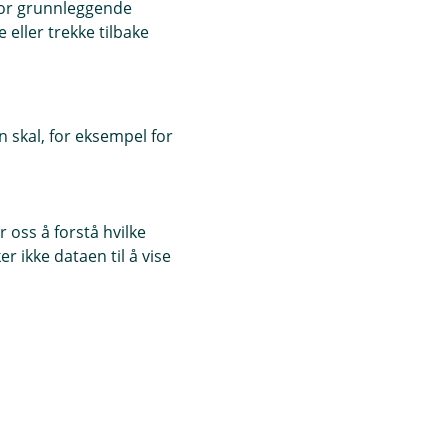
for grunnleggende
eller trekke tilbake
 skal, for eksempel for
 oss å forstå hvilke
r ikke dataen til å vise
oligen.
er det, og du
u ønsker.
der som har god