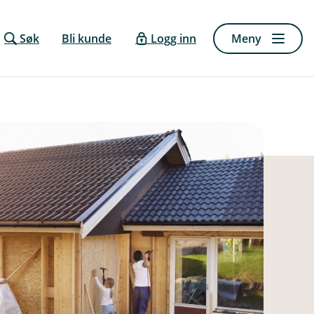
Søk
Bli kunde
Logg inn
Meny