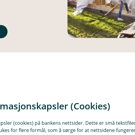
n
frihet
e på opptil 60 % av boligens
t du vil, og renter beregnes
rmasjonskapsler (Cookies)
sler (cookies) på bankens nettsider. Dette er små tekstfile
ukes for flere formål, som å sørge for at nettsidene fungerer
r du trenger det, uten behov for ny