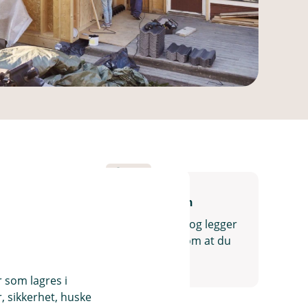
Tips
Slik får du et rammelån
Du søker om lån på vanlig måte, og legger
inn en kommentar i søknaden om at du
ønsker rammelån
r som lagres i
, sikkerhet, huske