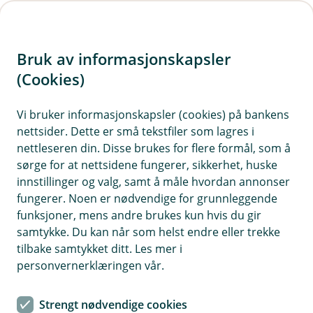
H
o
Bruk av informasjonskapsler
p
p
(Cookies)
i
Vi bruker informasjonskapsler (cookies) på bankens
nettsider. Dette er små tekstfiler som lagres i
n
nettleseren din. Disse brukes for flere formål, som å
n
sørge for at nettsidene fungerer, sikkerhet, huske
h
innstillinger og valg, samt å måle hvordan annonser
o
fungerer. Noen er nødvendige for grunnleggende
funksjoner, mens andre brukes kun hvis du gir
d
samtykke. Du kan når som helst endre eller trekke
e
tilbake samtykket ditt. Les mer i
t
personvernerklæringen vår.
Velkommen til NORDirekte
Strengt nødvendige cookies