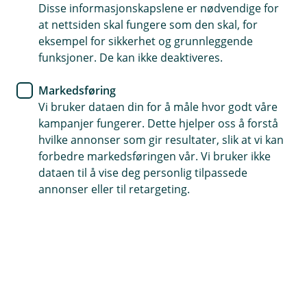
Boliglån fra 4,93% nominell rente – effektiv
Disse informasjonskapslene er nødvendige for
at nettsiden skal fungere som den skal, for
rente fra 5,08% (2 mill. over 25 år). Se vår
eksempel for sikkerhet og grunnleggende
prisliste for flere detaljer.
funksjoner. De kan ikke deaktiveres.
Så enkelt flytter du ditt boliglån
Markedsføring
Vi bruker dataen din for å måle hvor godt våre
kampanjer fungerer. Dette hjelper oss å forstå
hvilke annonser som gir resultater, slik at vi kan
forbedre markedsføringen vår. Vi bruker ikke
Våre boliglån
Sparing
Priser
dataen til å vise deg personlig tilpassede
annonser eller til retargeting.