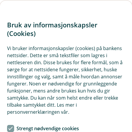
H
o
Bruk av informasjonskapsler
p
p
(Cookies)
Vi tar en pause – gi oss beskjed
i
når vi kan fortsette!
Vi bruker informasjonskapsler (cookies) på bankens
nettsider. Dette er små tekstfiler som lagres i
n
Du har nå meldt deg av råd og tilbud via e-post
nettleseren din. Disse brukes for flere formål, som å
n
sørge for at nettsidene fungerer, sikkerhet, huske
og SMS. Hvis du ønsker å aktivere dette igjen, kan
h
innstillinger og valg, samt å måle hvordan annonser
du når som helst endre samtykket ditt, enten her
o
fungerer. Noen er nødvendige for grunnleggende
eller i mobilbanken.
funksjoner, mens andre brukes kun hvis du gir
d
samtykke. Du kan når som helst endre eller trekke
e
tilbake samtykket ditt. Les mer i
t
personvernerklæringen vår.
Slik bruker vi nøytrale kundedata
Selv om du ikke gir oss samtykke, vil banken gi deg
Strengt nødvendige cookies
tilbud og informasjon om bankens egne produkter og