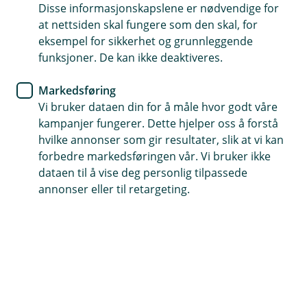
Disse informasjonskapslene er nødvendige for
tjenester som en del av vår oppfølging av deg som
at nettsiden skal fungere som den skal, for
kunde.
eksempel for sikkerhet og grunnleggende
funksjoner. De kan ikke deaktiveres.
Vi vil også kunne benytte nøytral informasjon vi har om
deg i vårt kunderegister. Dette omfatter navn,
Markedsføring
fødselsdato og kontaktinformasjon, samt hvilke typer
Vi bruker dataen din for å måle hvor godt våre
av finansielle tjenester eller produkter du har.
kampanjer fungerer. Dette hjelper oss å forstå
hvilke annonser som gir resultater, slik at vi kan
Du kan lese mer om vår behandling av
forbedre markedsføringen vår. Vi bruker ikke
personopplysninger i
vår personvernerklæring
.
dataen til å vise deg personlig tilpassede
annonser eller til retargeting.
Hjelp og kontakt
post@nordirekte.no