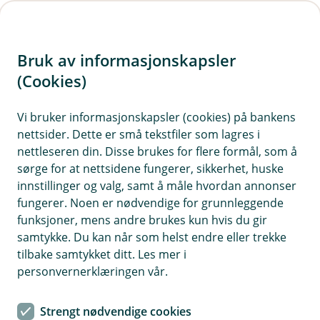
H
o
Bruk av informasjonskapsler
p
p
(Cookies)
i
Vi bruker informasjonskapsler (cookies) på bankens
nettsider. Dette er små tekstfiler som lagres i
n
nettleseren din. Disse brukes for flere formål, som å
n
sørge for at nettsidene fungerer, sikkerhet, huske
h
innstillinger og valg, samt å måle hvordan annonser
o
fungerer. Noen er nødvendige for grunnleggende
funksjoner, mens andre brukes kun hvis du gir
d
samtykke. Du kan når som helst endre eller trekke
e
tilbake samtykket ditt. Les mer i
t
personvernerklæringen vår.
Eika Ansatt
Strengt nødvendige cookies