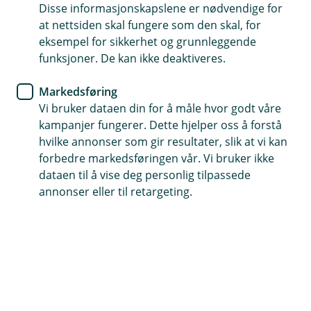
Disse informasjonskapslene er nødvendige for
Et privatkort til firmautlegg
at nettsiden skal fungere som den skal, for
eksempel for sikkerhet og grunnleggende
Inntil 45 dages rentefri betalingsutsettelse
funksjoner. De kan ikke deaktiveres.
Ingen årsgebyr og inkludert reise- og
Markedsføring
avbestillingsforsikring
Vi bruker dataen din for å måle hvor godt våre
kampanjer fungerer. Dette hjelper oss å forstå
Søk om kredittkort her
hvilke annonser som gir resultater, slik at vi kan
forbedre markedsføringen vår. Vi bruker ikke
dataen til å vise deg personlig tilpassede
Et fleksibelt kredittkort med
annonser eller til retargeting.
privatansvar
Eika Ansatt passer utmerket for deg som reiser
mye, har mange firmautlegg og ønsker å skille
jobbrelaterte utgifter fra privatøkonomien.