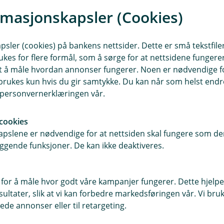
r ikke reservasjonen pengene du har på
rmasjonskapsler (Cookies)
sler (cookies) på bankens nettsider. Dette er små tekstfile
 du vil betale i norske kroner eller
ukes for flere formål, som å sørge for at nettsidene fungerer
samt å måle hvordan annonser fungerer. Noen er nødvendige 
rukes kun hvis du gir samtykke. Du kan når som helst endre 
i personvernerklæringen vår.
ller terminalen som gjør vekslingen –
r du lokal valuta, skjer vekslingen
re valutakurs.
cookies
pslene er nødvendige for at nettsiden skal fungere som den
ggende funksjoner. De kan ikke deaktiveres.
eller Danmark.
et
 for å måle hvor godt våre kampanjer fungerer. Dette hjelper
enger i minibank med kredittkortet.
ltater, slik at vi kan forbedre markedsføringen vår. Vi bruke
ede annonser eller til retargeting.