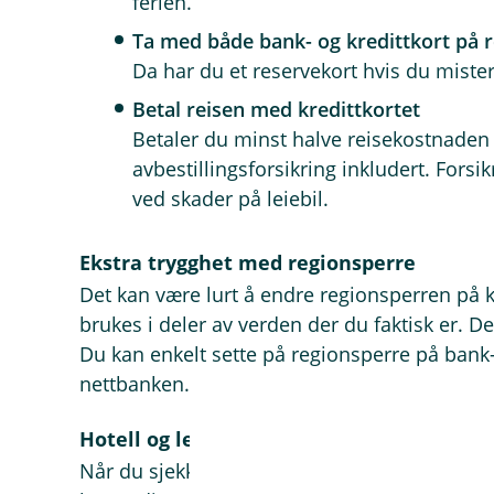
ferien.
Ta med både bank- og kredittkort på r
Da har du et reservekort hvis du mister
Betal reisen med kredittkortet
Betaler du minst halve reisekostnaden m
avbestillingsforsikring inkludert. Fors
ved skader på leiebil.
Ekstra trygghet med regionsperre
Det kan være lurt å endre regionsperren på k
brukes i deler av verden der du faktisk er. D
Du kan enkelt sette på regionsperre på bank- 
nettbanken.
Hotell og leiebil
Når du sjekker inn på hotell eller henter leie