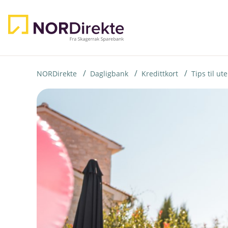
H
o
p
p
i
NORDirekte
Dagligbank
Kredittkort
Tips til u
n
n
h
o
d
e
t