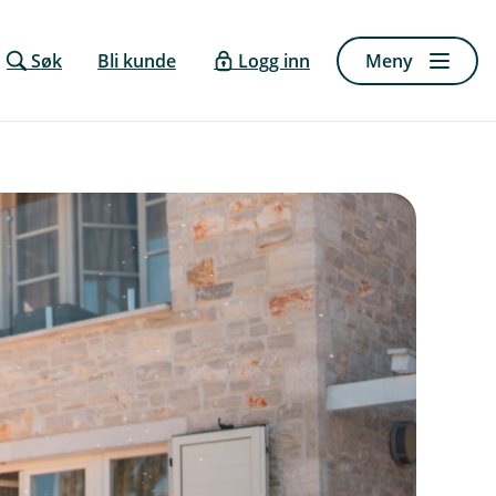
Søk
Bli kunde
Logg inn
Meny