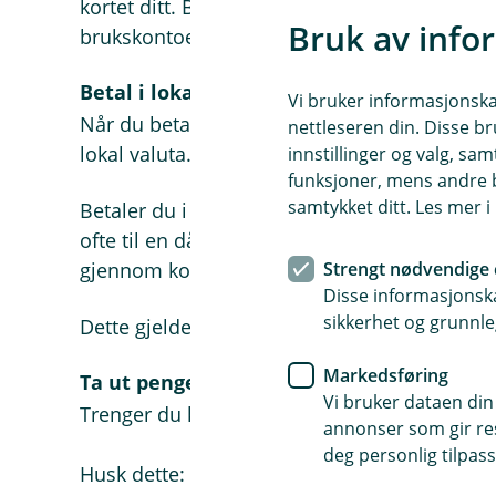
kortet ditt. Bruker du kredittkortet, påvirke
Bruk av info
brukskontoen din.
Betal i lokal valuta
Vi bruker informasjonskap
Når du betaler i utlandet, kan du bli spurt om
nettleseren din. Disse br
lokal valuta. Velg alltid lokal valuta.
innstillinger og valg, 
funksjoner, mens andre b
samtykket ditt. Les mer 
Betaler du i norske kroner, er det butikken e
ofte til en dårligere valutakurs for deg. Velge
gjennom kortet ditt, og du får som regel bed
Strengt nødvendige 
Disse informasjonska
sikkerhet og grunnle
Dette gjelder også på korte turer til Sverige 
Markedsføring
Ta ut penger i minibank med kredittkort
Vi bruker dataen din
Trenger du kontanter i ferien, kan du ta ut p
annonser som gir resu
deg personlig tilpass
Husk dette: