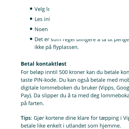
Velg lokal valuta hvis minibanken spør
Les informasjonen på skjermen før du 
Noen utenlandske banker kan ta egne 
Det er som regel billigere å ta ut peng
ikke på flyplassen.
Betal kontaktløst
For beløp inntil 500 kroner kan du betale kon
taste PIN-kode. Du kan også betale med mobi
digitale lommeboken du bruker (Vipps, Goog
Pay). Da slipper du å ta med deg lommeboka 
på farten.
Tips
: Gjør kortene dine klare for tæpping i 
betale like enkelt i utlandet som hjemme.