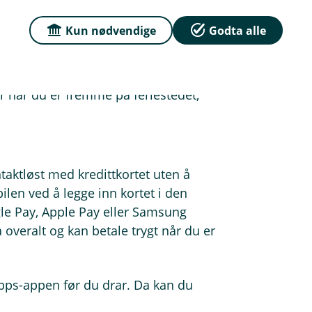
.
Kun nødvendige
Godta alle
godkjenner uttaket.
gebyrer.
er når du er fremme på feriestedet,
taktløst med kredittkortet uten å
len ved å legge inn kortet i den
le Pay, Apple Pay eller Samsung
overalt og kan betale trygt når du er
Vipps-appen før du drar. Da kan du