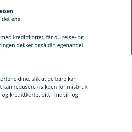
eisen
 det ene.
ed kredittkortet, får du reise- og
ikringen dekker også din egenandel
ortene dine, slik at de bare kan
et kan redusere risikoen for misbruk.
og kredittkortet ditt i mobil- og
bil, reserveres det ofte et beløp på