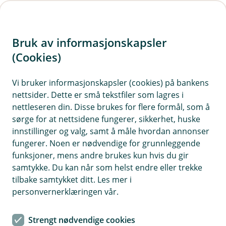
H
o
Bruk av informasjonskapsler
p
p
(Cookies)
Kontaktskjema
i
Vi bruker informasjonskapsler (cookies) på bankens
Fyll ut skjemaet under, så tar vi kontakt med deg.
nettsider. Dette er små tekstfiler som lagres i
n
nettleseren din. Disse brukes for flere formål, som å
n
sørge for at nettsidene fungerer, sikkerhet, huske
h
innstillinger og valg, samt å måle hvordan annonser
o
fungerer. Noen er nødvendige for grunnleggende
funksjoner, mens andre brukes kun hvis du gir
d
samtykke. Du kan når som helst endre eller trekke
Hjelp og kontakt
e
tilbake samtykket ditt. Les mer i
t
personvernerklæringen vår.
post@nordirekte.no
Strengt nødvendige cookies
35 50 62 00