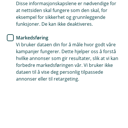
Disse informasjonskapslene er nødvendige for
at nettsiden skal fungere som den skal, for
eksempel for sikkerhet og grunnleggende
Her finner du oss
funksjoner. De kan ikke deaktiveres.
Besøksadresse
Markedsføring
Vestre Bugtenvei 21, 3736 Skien
Vi bruker dataen din for å måle hvor godt våre
kampanjer fungerer. Dette hjelper oss å forstå
hvilke annonser som gir resultater, slik at vi kan
forbedre markedsføringen vår. Vi bruker ikke
Om NORDirekte
dataen til å vise deg personlig tilpassede
Org.nr: NO 937 891 245
annonser eller til retargeting.
Om oss
Priser
Sammenlign våre priser med andre selskaper på