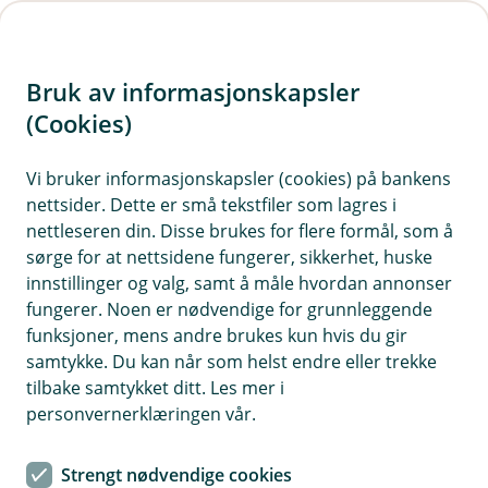
H
o
Bruk av informasjonskapsler
p
p
(Cookies)
i
Vi bruker informasjonskapsler (cookies) på bankens
nettsider. Dette er små tekstfiler som lagres i
n
nettleseren din. Disse brukes for flere formål, som å
n
sørge for at nettsidene fungerer, sikkerhet, huske
h
innstillinger og valg, samt å måle hvordan annonser
o
fungerer. Noen er nødvendige for grunnleggende
funksjoner, mens andre brukes kun hvis du gir
d
samtykke. Du kan når som helst endre eller trekke
e
tilbake samtykket ditt. Les mer i
t
personvernerklæringen vår.
Sikkerhet
Strengt nødvendige cookies