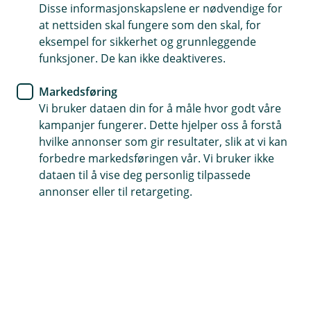
Disse informasjonskapslene er nødvendige for
Hva gjør du hvis du blir
at nettsiden skal fungere som den skal, for
svindlet?
eksempel for sikkerhet og grunnleggende
funksjoner. De kan ikke deaktiveres.
Vi vet at det å oppdage svindel kan føles både
Markedsføring
ubehagelig og stressende. Men husk – du er ikke
Vi bruker dataen din for å måle hvor godt våre
alene. Vi er her for å hjelpe deg, og det finnes
kampanjer fungerer. Dette hjelper oss å forstå
heldigvis gode muligheter for å rette opp
hvilke annonser som gir resultater, slik at vi kan
situasjonen hvis du handler raskt.
forbedre markedsføringen vår. Vi bruker ikke
dataen til å vise deg personlig tilpassede
Slik stopper du svindelen -
annonser eller til retargeting.
steg for steg
Sperr kortet ditt med én gang
Du kan enkelt sperre kortet ditt i mobil- eller
nettbanken. Trenger du hjelp? Ring vår
døgnåpne sperretjeneste.