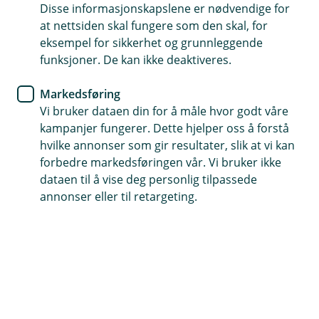
Disse informasjonskapslene er nødvendige for
Kredittkort
at nettsiden skal fungere som den skal, for
eksempel for sikkerhet og grunnleggende
Få rabatt på leiebil hos Avis
funksjoner. De kan ikke deaktiveres.
Skal du leie bil? Med kredittkortet ditt kan du få
Markedsføring
opptil 20 % rabatt hos Avis – både i Norge og i
Vi bruker dataen din for å måle hvor godt våre
utlandet. Enkelt å bruke og ekstra trygt når du er
kampanjer fungerer. Dette hjelper oss å forstå
hvilke annonser som gir resultater, slik at vi kan
på reise.
forbedre markedsføringen vår. Vi bruker ikke
Dette får du:
dataen til å vise deg personlig tilpassede
annonser eller til retargeting.
Inntil
20 % rabatt
på leie av personbil Norge
Inntil
15 % rabatt
på leie av varebil i Norge
Inntil
10 % rabatt
på leie av personbil i utlandet
Slik får du rabatten: