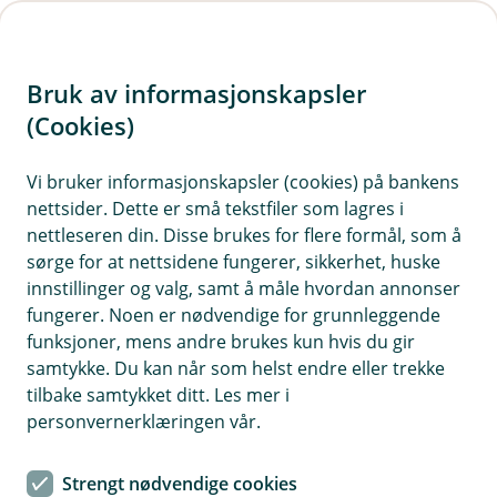
H
o
Bruk av informasjonskapsler
p
p
(Cookies)
i
Vi bruker informasjonskapsler (cookies) på bankens
nettsider. Dette er små tekstfiler som lagres i
n
nettleseren din. Disse brukes for flere formål, som å
n
sørge for at nettsidene fungerer, sikkerhet, huske
h
innstillinger og valg, samt å måle hvordan annonser
o
fungerer. Noen er nødvendige for grunnleggende
funksjoner, mens andre brukes kun hvis du gir
d
samtykke. Du kan når som helst endre eller trekke
e
tilbake samtykket ditt. Les mer i
t
personvernerklæringen vår.
Bli bedre kjent med feriemålet ved å utforske området i ditt
eget tempo.
Strengt nødvendige cookies