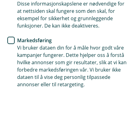
Disse informasjonskapslene er nødvendige for
at det er deg vi samhandler med, f.eks. ved aktivering
at nettsiden skal fungere som den skal, for
og administrasjon av tjenester og ved re-legitimering.
eksempel for sikkerhet og grunnleggende
funksjoner. De kan ikke deaktiveres.
Banken har inngått en BankID-avtale med deg for at du
har tilgjengelig en BankID. For bruk av kontroller ved
Markedsføring
biometri, ber vi om samtykke fra deg.
Vi bruker dataen din for å måle hvor godt våre
Hvordan behandler vi personopplysninger?
kampanjer fungerer. Dette hjelper oss å forstå
hvilke annonser som gir resultater, slik at vi kan
I de fleste tilfeller benytter du din BankID og/eller
forbedre markedsføringen vår. Vi bruker ikke
biometri, f.eks. ved pålogging eller godkjenning av
dataen til å vise deg personlig tilpassede
betalinger. Ved bruk av biometri ved innlogging i
annonser eller til retargeting.
mobilbank, gjøres denne verifiseringen kun på din
telefon. I noen tilfeller kan vi også be deg om en ekstra
kontroll ved at du tar et bilde av deg selv som vi kan
sammenligne med ID-dokumentet banken har lagret,
en såkalt biometrisk kontroll. Du kan også re-
legitimere deg, enten ved elektronisk ID-sjekk eller ved
fysisk oppmøte i banken med riktige ID-dokumenter.