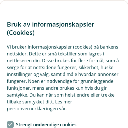
H
o
Bruk av informasjonskapsler
p
p
(Cookies)
i
Vis hjelpemeny
Vi bruker informasjonskapsler (cookies) på bankens
nettsider. Dette er små tekstfiler som lagres i
n
nettleseren din. Disse brukes for flere formål, som å
n
sørge for at nettsidene fungerer, sikkerhet, huske
Kundeservice
h
innstillinger og valg, samt å måle hvordan annonser
o
fungerer. Noen er nødvendige for grunnleggende
Hvorfor behandler vi opplysningene dine, og hva er
funksjoner, mens andre brukes kun hvis du gir
det lovlige grunnlaget?
d
samtykke. Du kan når som helst endre eller trekke
e
Vi behandler opplysninger for å gi deg rask og god
tilbake samtykket ditt. Les mer i
t
kundeservice når du kontakter oss. Behandlingen
personvernerklæringen vår.
baseres på avtalen vi har med deg.
Strengt nødvendige cookies
Vi tar opptak av telefonsamtaler for å dokumentere