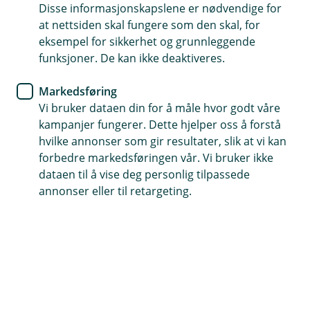
Disse informasjonskapslene er nødvendige for
det som skjer når du ringer oss. Opptakene slettes
at nettsiden skal fungere som den skal, for
automatisk med én gang samtalen er avsluttet, med
eksempel for sikkerhet og grunnleggende
mindre vi må beholde dem for å ivareta sikkerheten til
funksjoner. De kan ikke deaktiveres.
deg og oss. Behandlingen skjer fordi vi har en
berettiget interesse i å sikre korrekt dokumentasjon.
Markedsføring
Hvordan behandler vi personopplysninger?
Vi bruker dataen din for å måle hvor godt våre
kampanjer fungerer. Dette hjelper oss å forstå
Vi bruker opplysninger om ditt kundeforhold,
hvilke annonser som gir resultater, slik at vi kan
kontakthistorikk og finansielle informasjon for å
forbedre markedsføringen vår. Vi bruker ikke
håndtere henvendelser og gi deg best mulig hjelp.
dataen til å vise deg personlig tilpassede
annonser eller til retargeting.
Hvilke personopplysninger behandler vi?
Finansielle opplysninger, kontaktinformasjon,
kontakthistorikk og eventuelle personopplysninger du
oppgir over telefon.
Hvem deler vi opplysningene med?
Opplysninger deles ikke, med mindre vi er lovpålagt